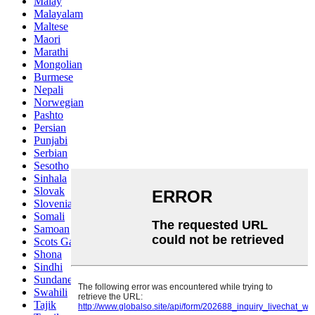
Malay
Malayalam
Maltese
Maori
Marathi
Mongolian
Burmese
Nepali
Norwegian
Pashto
Persian
Punjabi
Serbian
Sesotho
Sinhala
Slovak
Slovenian
Somali
Samoan
Scots Gaelic
Shona
Sindhi
Sundanese
Swahili
Tajik