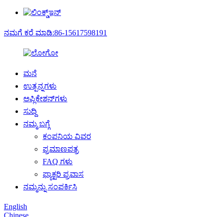
ನಮಗೆ ಕರೆ ಮಾಡಿ:86-15617598191
ಮನೆ
ಉತ್ಪನ್ನಗಳು
ಅಪ್ಲಿಕೇಶನ್‌ಗಳು
ಸುದ್ದಿ
ನಮ್ಮ ಬಗ್ಗೆ
ಕಂಪನಿಯ ವಿವರ
ಪ್ರಮಾಣಪತ್ರ
FAQ ಗಳು
ಫ್ಯಾಕ್ಟರಿ ಪ್ರವಾಸ
ನಮ್ಮನ್ನು ಸಂಪರ್ಕಿಸಿ
English
Chinese