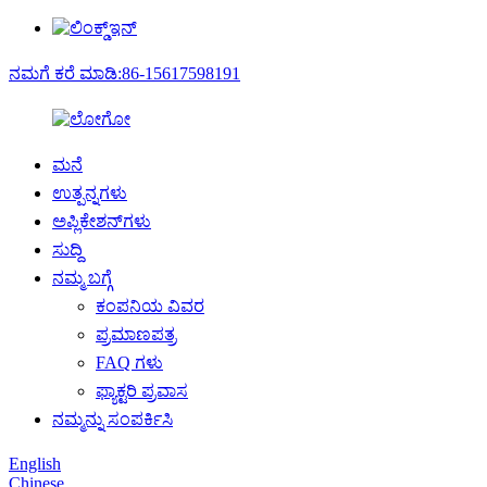
ನಮಗೆ ಕರೆ ಮಾಡಿ:86-15617598191
ಮನೆ
ಉತ್ಪನ್ನಗಳು
ಅಪ್ಲಿಕೇಶನ್‌ಗಳು
ಸುದ್ದಿ
ನಮ್ಮ ಬಗ್ಗೆ
ಕಂಪನಿಯ ವಿವರ
ಪ್ರಮಾಣಪತ್ರ
FAQ ಗಳು
ಫ್ಯಾಕ್ಟರಿ ಪ್ರವಾಸ
ನಮ್ಮನ್ನು ಸಂಪರ್ಕಿಸಿ
English
Chinese