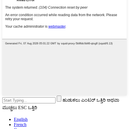
ಹುಡುಕಲು ಎಂಟರ್ ಒತ್ತಿರಿ ಅಥವಾ
ಮುಚ್ಚಲು ESC ಒತ್ತಿರಿ
English
French