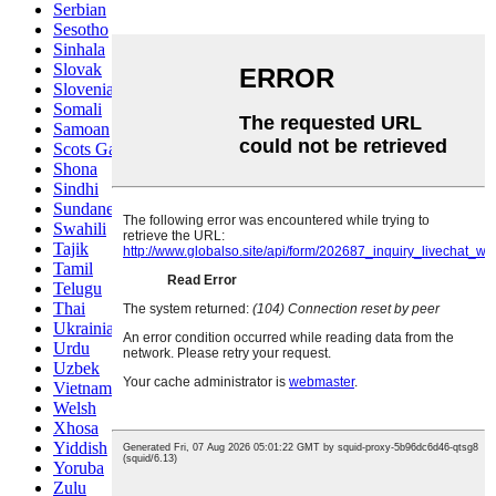
Serbian
Sesotho
Sinhala
Slovak
Slovenian
Somali
Samoan
Scots Gaelic
Shona
Sindhi
Sundanese
Swahili
Tajik
Tamil
Telugu
Thai
Ukrainian
Urdu
Uzbek
Vietnamese
Welsh
Xhosa
Yiddish
Yoruba
Zulu