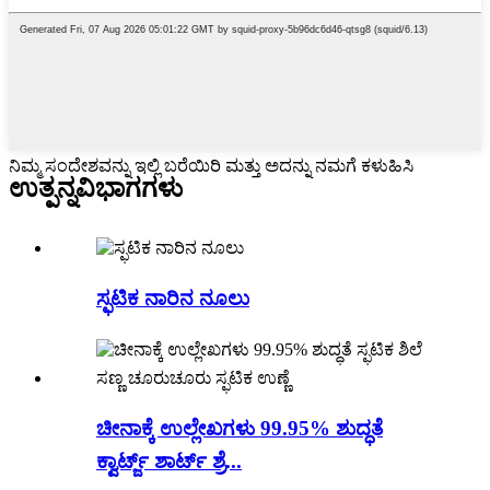
ನಿಮ್ಮ ಸಂದೇಶವನ್ನು ಇಲ್ಲಿ ಬರೆಯಿರಿ ಮತ್ತು ಅದನ್ನು ನಮಗೆ ಕಳುಹಿಸಿ
ಉತ್ಪನ್ನ
ವಿಭಾಗಗಳು
ಸ್ಫಟಿಕ ನಾರಿನ ನೂಲು
ಚೀನಾಕ್ಕೆ ಉಲ್ಲೇಖಗಳು 99.95% ಶುದ್ಧತೆ
ಕ್ವಾರ್ಟ್ಜ್ ಶಾರ್ಟ್ ಶ್ರೆ...